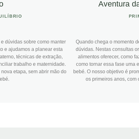
o
Aventura da
UILÍBRIO
PRI
e e dúvidas sobre como manter
Quando chega o momento de i
o e ajudamos a planear esta
dúvidas. Nestas consultas or
aterno, técnicas de extração,
alimentos oferecer, como faz
iliar trabalho e maternidade.
como tornar essa fase uma e
 nova etapa, sem abrir mão do
bebé. O nosso objetivo é pro
bebé.
os primeiros anos, com 