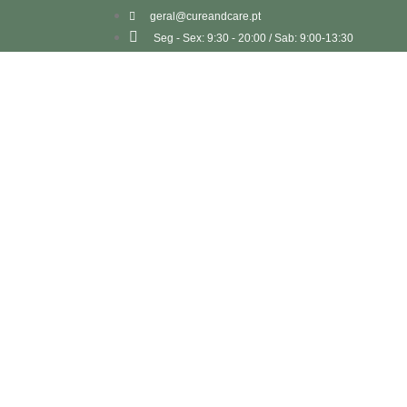
geral@cureandcare.pt
Seg - Sex: 9:30 - 20:00 / Sab: 9:00-13:30